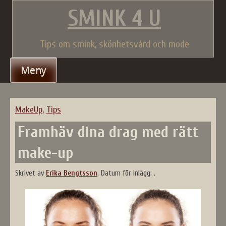
Gå
SMINK 4 U
till
innehåll
Tips om smink, skönhetsvård och mode
Meny
MakeUp
,
Tips
Framhäv dina drag med rätt
make-up
Skrivet av
Erika Bengtsson
.
Datum för inlägg:
.