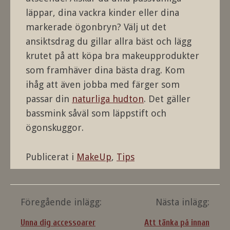
läppar, dina vackra kinder eller dina
markerade ögonbryn? Välj ut det
ansiktsdrag du gillar allra bäst och lägg
krutet på att köpa bra makeupprodukter
som framhäver dina bästa drag. Kom
ihåg att även jobba med färger som
passar din
naturliga hudton
. Det gäller
bassmink såväl som läppstift och
ögonskuggor.
Publicerat i
MakeUp
,
Tips
Inläggsnavigering
Föregående inlägg:
Nästa inlägg:
Unna dig accessoarer
Att tänka på innan