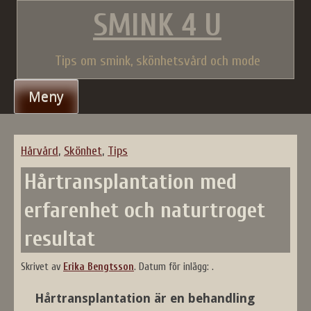
Gå
SMINK 4 U
till
innehåll
Tips om smink, skönhetsvård och mode
Meny
Hårvård
,
Skönhet
,
Tips
Hårtransplantation med
erfarenhet och naturtroget
resultat
Skrivet av
Erika Bengtsson
.
Datum för inlägg:
.
Hårtransplantation är en behandling