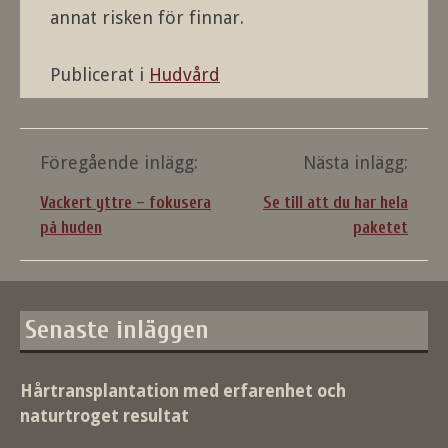
annat risken för finnar.
Publicerat i
Hudvård
Inläggsnavigering
Föregående inlägg:
Nästa inlägg:
Vackert yttre – fokusera
Se till att du har hela
på huden
paketet
Senaste inläggen
Hårtransplantation med erfarenhet och
naturtroget resultat