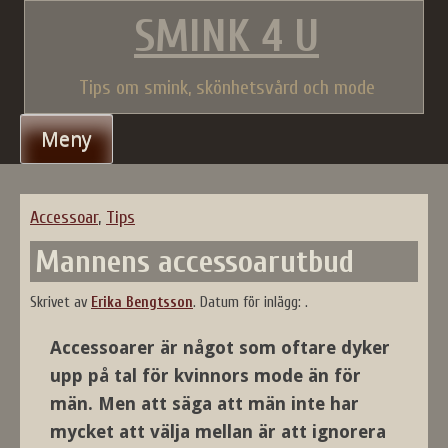
Gå
SMINK 4 U
till
innehåll
Tips om smink, skönhetsvård och mode
Meny
Accessoar
,
Tips
Mannens accessoarutbud
Skrivet av
Erika Bengtsson
.
Datum för inlägg:
.
Accessoarer är något som oftare dyker
upp på tal för kvinnors mode än för
män. Men att säga att män inte har
mycket att välja mellan är att ignorera