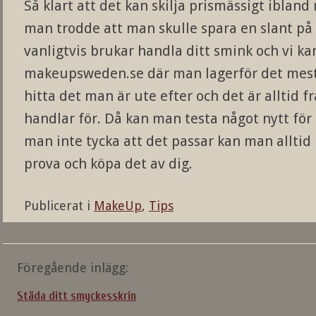
Så klart att det kan skilja prismässigt iblan
man trodde att man skulle spara en slant på 
vanligtvis brukar handla ditt smink och vi 
makeupsweden.se där man lagerför det mesta
hitta det man är ute efter och det är alltid f
handlar för. Då kan man testa något nytt för 
man inte tycka att det passar kan man alltid
prova och köpa det av dig.
Publicerat i
MakeUp
,
Tips
Inläggsnavigering
Föregående inlägg:
Städa ditt smyckesskrin