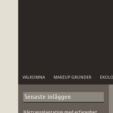
Gå
till
innehåll
VÄLKOMNA
MAKEUP GRUNDER
EKOLO
Senaste inläggen
Hårtransplantation med erfarenhet