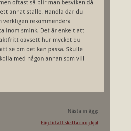
d men oftast så blir man besviken då
ett annat ställe. Handla där du
kan verkligen rekommendera
 inom smink. Det är enkelt att
raktfritt oavsett hur mycket du
att se om det kan passa. Skulle
 kolla med någon annan som vill
Nästa inlägg:
Hög tid att skaffa en ny kjol