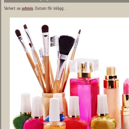
Skrivet av
admin
.
Datum för inlägg:
.