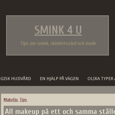
SMINK 4 U
Tips om smink, skönhetsvård och mode
GISK HUDVÅRD
EN HJÄLP PÅ VÄGEN
OLIKA TYPER
MakeUp
,
Tips
All makeup på ett och samma ställ