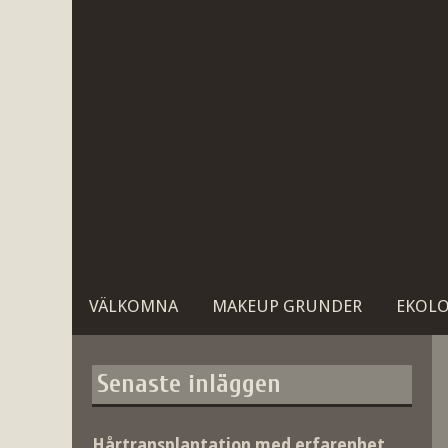
Gå
till
innehåll
VÄLKOMNA
MAKEUP GRUNDER
EKOLO
Senaste inläggen
Hårtransplantation med erfarenhet