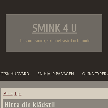
SMINK 4 U
Tips om smink, skönhetsvård och mode
GISK HUDVÅRD
EN HJÄLP PÅ VÄGEN
OLIKA TYPER
Mode
,
Tips
Hitta din klädstil